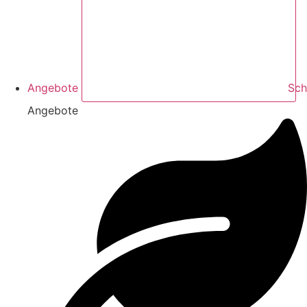
Angebote
Sch
Angebote